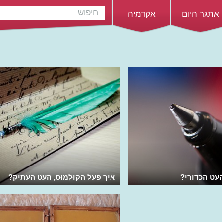
אתגר היום
אקדמיה
עט הכדורי?
איך פעל הקוּלְמוּס, העט העתיק?