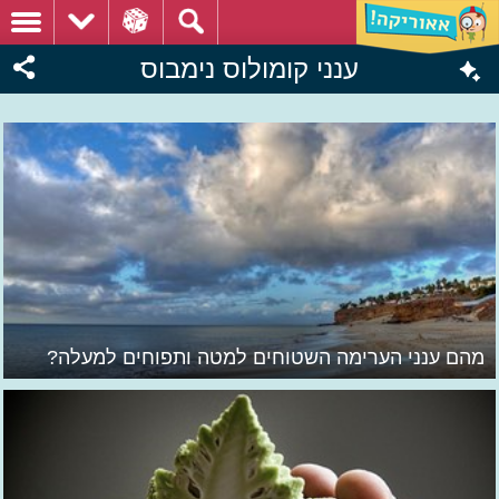
ענני קומולוס נימבוס
מהם ענני הערימה השטוחים למטה ותפוחים למעלה?