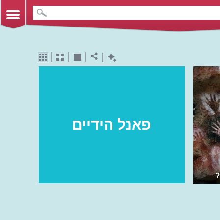
פאנל הידיים
?