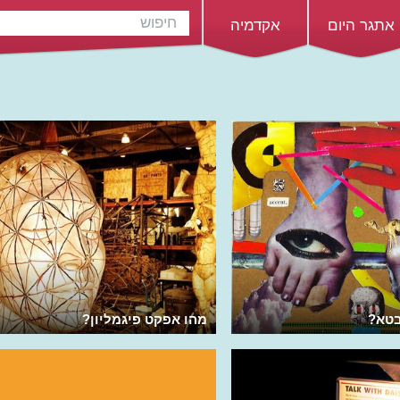
אתגר היום
אקדמיה
טא?
מהו אפקט פיגמליון?