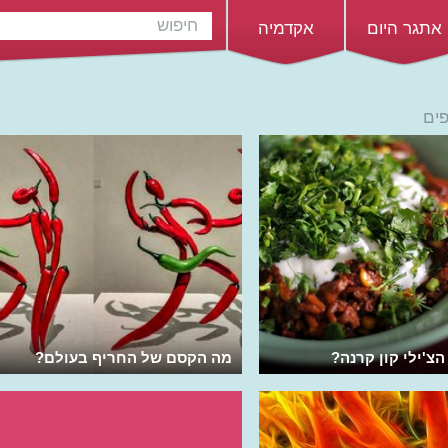
אתגר היום
אקדמיה
פים
הצ'ילי קון קרנה?
מה הקסם של החריף בעולם?