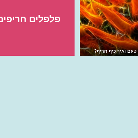
פלפלים חריפים
טעם ואיך כיף חריף?