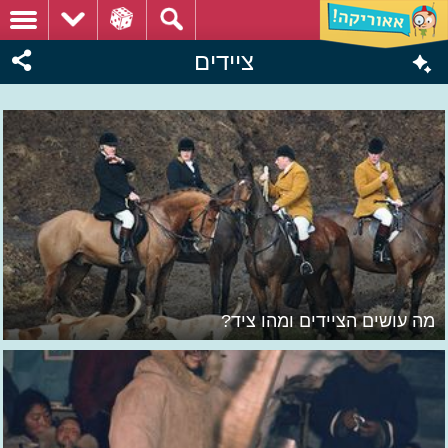
ציידים
מה עושים הציידים ומהו ציד?