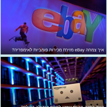
איך צמחה eBay מזירת מכירות פומביות לאימפריה?