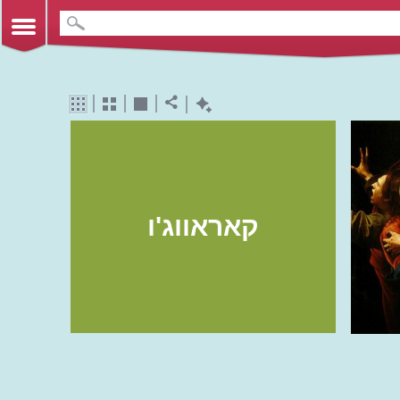
קאראווג'ו