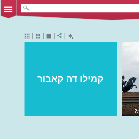
קמילו דה קאבור
ת?