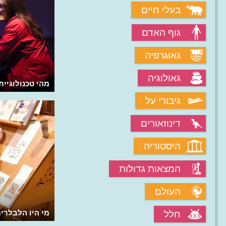
בעלי חיים
גוף האדם
גאוגרפיה
גאולוגיה
מהי טכנולוגיית
גיבורי על
דינוזאורים
היסטוריה
המצאות גדולות
העולם
מי היו הלבלרי
חלל
היה מעמדם בח