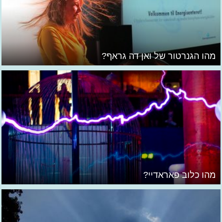
מהו הגנרטור של ואן דה גראף?
מהו כלוב פאראדיי?