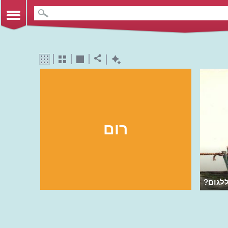
רום
ללגום?