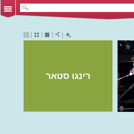
רינגו סטאר