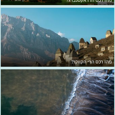
מהו רכס הדראקסנברג?
מהו רכס הרי הקווקז?