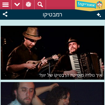
רמבטיקו
איך נולדה מוסיקת הרֶבֶּטִיקוֹ של יוון?