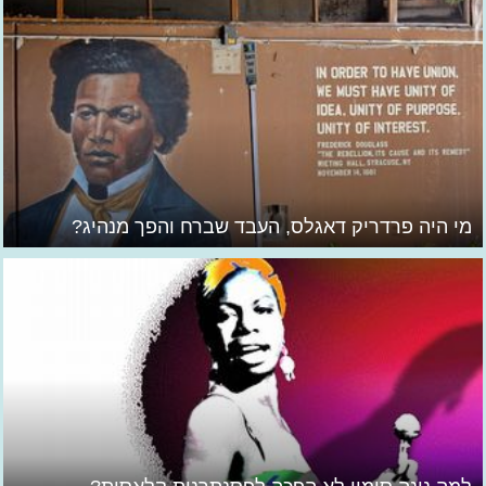
מי היה פרדריק דאגלס, העבד שברח והפך מנהיג?