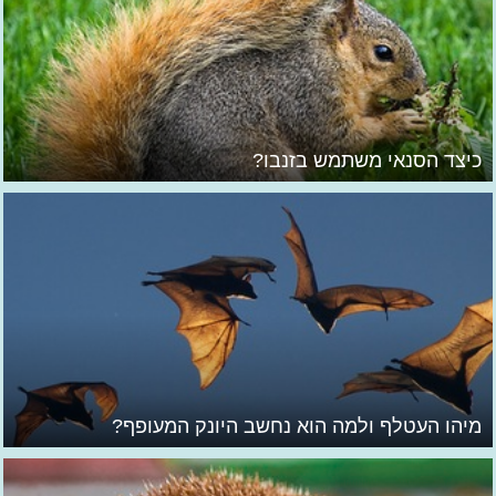
כיצד הסנאי משתמש בזנבו?
מיהו העטלף ולמה הוא נחשב היונק המעופף?