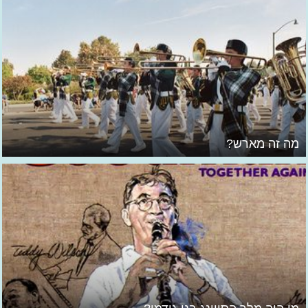
מה זה מארש?