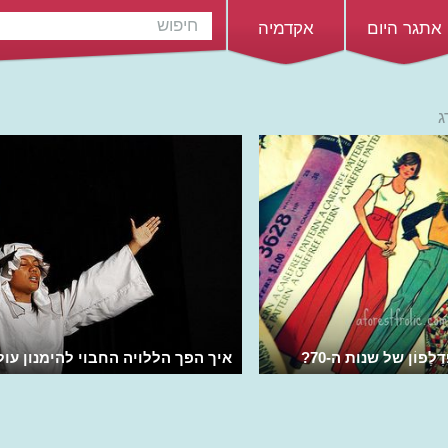
אתגר היום
אקדמיה
ג
ֶפוֹן של שנות ה-70?
איך הפך הללויה החבוי להימנון עול