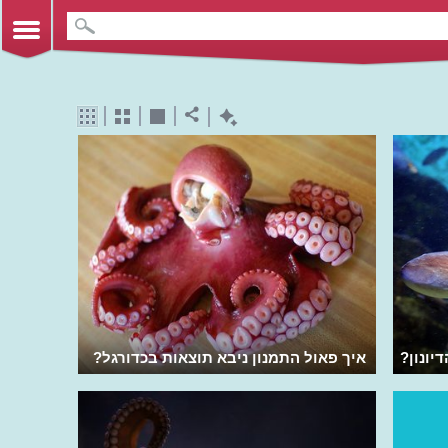
יונון?
איך פאול התמנון ניבא תוצאות בכדורגל?