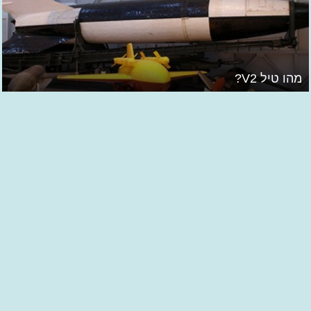
מהו טיל V2?