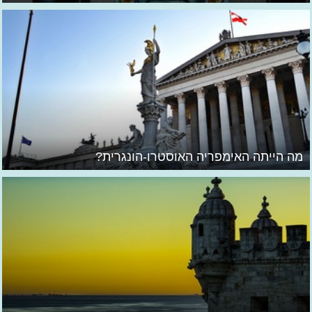
מה הייתה האימפריה האוסטרו-הונגרית?