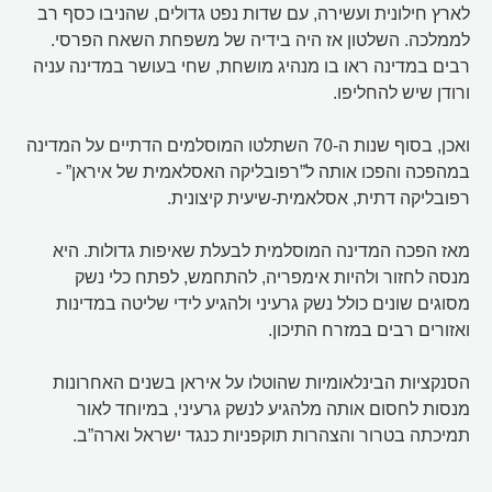
לארץ חילונית ועשירה, עם שדות נפט גדולים, שהניבו כסף רב
לממלכה. השלטון אז היה בידיה של משפחת השאח הפרסי.
רבים במדינה ראו בו מנהיג מושחת, שחי בעושר במדינה עניה
ורודן שיש להחליפו.
ואכן, בסוף שנות ה-70 השתלטו המוסלמים הדתיים על המדינה
במהפכה והפכו אותה ל”רפובליקה האסלאמית של איראן” -
רפובליקה דתית, אסלאמית-שיעית קיצונית.
מאז הפכה המדינה המוסלמית לבעלת שאיפות גדולות. היא
מנסה לחזור ולהיות אימפריה, להתחמש, לפתח כלי נשק
מסוגים שונים כולל נשק גרעיני ולהגיע לידי שליטה במדינות
ואזורים רבים במזרח התיכון.
הסנקציות הבינלאומיות שהוטלו על איראן בשנים האחרונות
מנסות לחסום אותה מלהגיע לנשק גרעיני, במיוחד לאור
תמיכתה בטרור והצהרות תוקפניות כנגד ישראל וארה”ב.