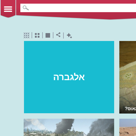
אלגברה
אוס?