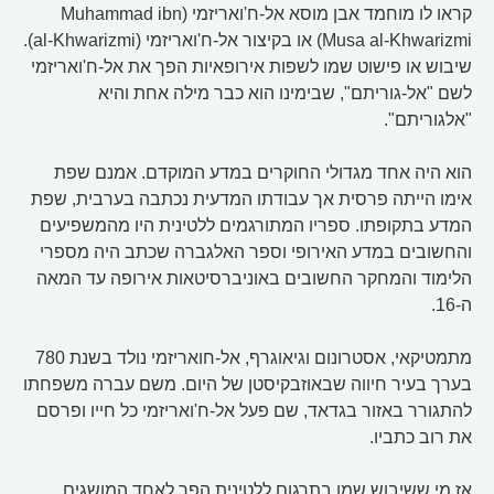
קראו לו מוחמד אבן מוסא אל-ח'ואריזמי (Muhammad ibn
Musa al-Khwarizmi) או בקיצור אל-ח'ואריזמי (al-Khwarizmi).
שיבוש או פישוט שמו לשפות אירופאיות הפך את אל-ח'ואריזמי
לשם "אל-גוריתם", שבימינו הוא כבר מילה אחת והיא
"אלגוריתם".
הוא היה אחד מגדולי החוקרים במדע המוקדם. אמנם שפת
אימו הייתה פרסית אך עבודתו המדעית נכתבה בערבית, שפת
המדע בתקופתו. ספריו המתורגמים ללטינית היו מהמשפיעים
והחשובים במדע האירופי וספר האלגברה שכתב היה מספרי
הלימוד והמחקר החשובים באוניברסיטאות אירופה עד המאה
ה-16.
מתמטיקאי, אסטרונום וגיאוגרף, אל-חואריזמי נולד בשנת 780
בערך בעיר חיווה שבאוזבקיסטן של היום. משם עברה משפחתו
להתגורר באזור בגדאד, שם פעל אל-ח'ואריזמי כל חייו ופרסם
את רוב כתביו.
אז מי ששיבוש שמו בתרגום ללטינית הפך לאחד המושגים