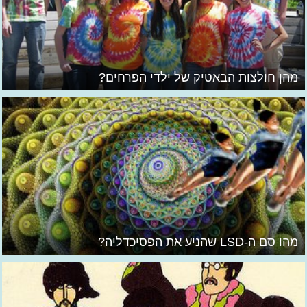
מהן חולצות הבאטיק של ילדי הפרחים?
מהו סם ה-LSD שהניע את הפסיכדליה?