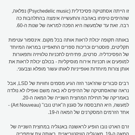
זו הייתה אסתטיקה פסיכדלית (Psychedelic music) נפלאה,
שההיפים טיפחו באהבה והתעשייה אימצה בהתלהבות כה
רבה. זאת עד שלמעשה היא הפכה למראה של שנות ה-60.
באותה תקופה יכולת לראות אותה בכל מקום. אינספור עטיפות
תקליטים, פוסטרים וכריכות ספרים התאפיינו במראה המיוחד
של הפסיכדליה. סרטים, פתיחים לתכניות טלוויזיה ותפאורות
למופעים או תכניות אירוח מוסיקליות - בכולם יכולת לראות את
אותן צורות מיוחדות ואופייניות לאותו עשור מופלא וצבעוני.
רבים סבורים שהז'אנר הזה הגיע מסמים וחוויות של LSD, אבל
נראה שהאסתטיקה של ההיפים לא באה משם ואפילו לא נולדה
באמריקה של תחילת המחצית השנייה של המאה ה-20.
למעשה, היא התבססה על סגנון ה"ארט נובו" (Art Nouveau) -
אחד הזרמים המסקרנים של המאה ה-19.
זרם הארט נובו הופיע לראשונה באנגליה במחצית השנייה של
המאה ה-19. מאנגליה הוויקטוריאנית, באותה עת אימפריה