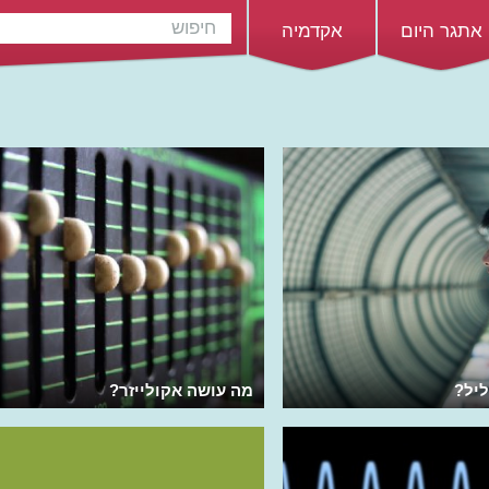
אתגר היום
אקדמיה
יל?
מה עושה אקולייזר?