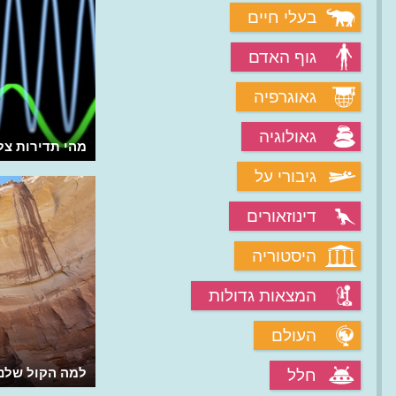
בעלי חיים
גוף האדם
גאוגרפיה
גאולוגיה
מהו רעש לבן?
מהי תדירות צל
גיבורי על
דינוזאורים
היסטוריה
המצאות גדולות
העולם
מהו אוסצילוסקופ?
למה הקול שלנ
חלל