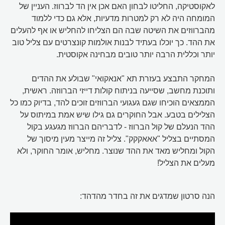
לאקוסטיקה, החליטו לבחון האם אכן אין הד לברווז. העניין של
המומחה היה לא רק למטרות מדעיות, אלא גם כדי ללמוד
מהברווזים את השיטה שבה הם הצליחו להחליש או אף להעלים
את ההד. כך יוכלו בעתיד לבנות אולמות קונצרטים עם צליל טוב
יותר וכללית הרבה יותר טובים מבחינה אקוסטית.
המחקר התבצע בעזרת תא "אנאקואי" שבולע את ההדים
ותוכנת מחשב, שסייעה בניתוח קולות דייזי הברווזה. ראשית,
הממצאים הוכיחו שגם געגועי הברווזים זוכים להד, בדיוק כמו כל
הצלילים בטבע. אבל החוקרים גם גילו שיש אמת במיתוס על
ההד הנעלם של קול הברווז - לדבריהם הברווז מגעגע בקול
המסתיים בצליל "אאאקקק". צליל זה מייצר מעין מיסוך של
הקול ומחליש מאד את ההד שנוצר. מחליש, אומר החוקר, ולא
מעלים את הצליל!
הנה סרטון שמדגים את זה בחדר מהדהד: