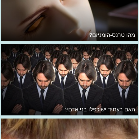
מהו טרנס-הומניזם?
האם בעתיד ישוכפלו בני אדם?