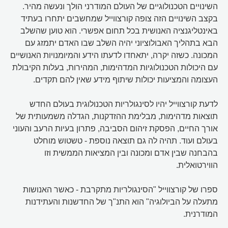
השינויים הטכנולוגיים של העולם המודרני הולך ונעשה מהיר.
בקצב השינויים הזה צופה קורצווייל שמחשבים יתחרו בעתיד
באינטליגנציה האנושית בכל תחום אפשרי. הוא טוען שהשלב
הבא בתהליך האבולוציוני יהיה השלב שבו האדם יתמזג עם
המכונה. כשזה יקרה, יתאחדו לדעתו הידע והמיומנויות האנושיים
עם היכולות הטכנולוגיות המדהימות, המהירות, בעלות הקיבולת
העצומה והמציעות יכולות שיתוף מידע שאין להם תקדים.
לדעת קורצווייל יהיו לסינגולריות הטכנולוגית בעולם החדש
תוצאות מדהימות, מבלימת ההזדקנות, הגדלה משמעותית של
אורך החיים, הפסקת זיהום הסביבה, פתרון בעיות הרעב והעוני
בעולם ועוד. תהיה לה גם תוצאה נוספת - טשטוש מוחלט
בהבחנה שבין אדם ומכונה ובין המציאות הממשית וזו
הווירטואלית.
ספרו של קורצווייל "הסינגולריות מתקרבת - כאשר האנושות
מתעלה על הביולוגיה" הוא התנ"ך של החדשנות והעתידנות
המודרנית.