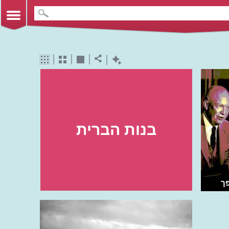
בנות הברית
פך