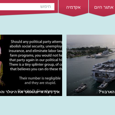
אתגר היום
אקדמיה
הארבור?
איך ניצח אייזנהאואר את היטלר וה
נשיא?