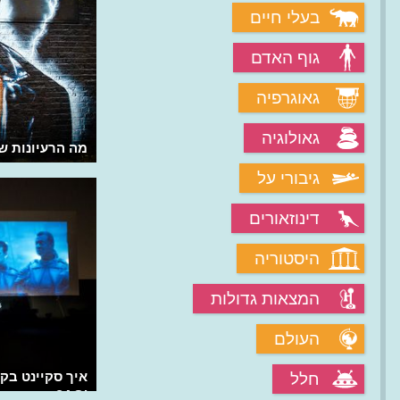
בעלי חיים
גוף האדם
גאוגרפיה
גאולוגיה
מה הרעיונות ש
גיבורי על
דינוזאורים
היסטוריה
המצאות גדולות
העולם
איך סקיינט בקו
חלל
AGI?