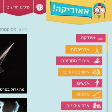
ערכים חדשים
>> ג'יימס קמרון
אינדקס
אדריכלות
איכות הסביבה
אישים דגולים
אנשים
מה החשש מהרובוט "הַאל" ב"אודיסיאה
מה גדול בסרט או
אמנות
בחלל"?
ארכיאולוגיה