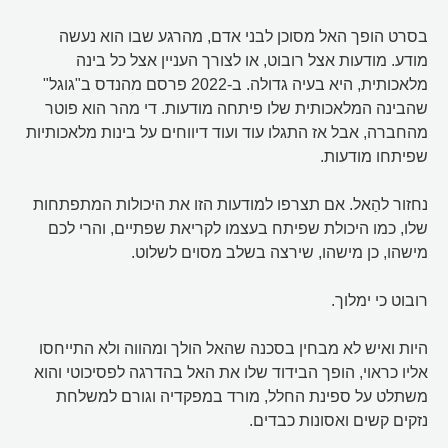
בסרט הופך האל מסוכן לבני אדם, מהרגע שבו הוא נעשה
מודע. מודעות אצל רובוט, או לצורך העניין אצל כל בינה
מלאכותית, היא בעיה גדולה. ב-2022 פרסם מהנדס ב"גוגל"
שהבינה המלאכותית שלו פיתחה מודעות. די מהר הוא פוטר
מהחברה, אבל אז התגלו עוד ועוד דיווחים על בינות מלאכותיות
שפיתחו מודעות.
נחזור להַאל. אם תצרפו למודעות הזו את היכולות המתפתחות
שלו, כמו היכולת שפיתח בעצמו לקריאת שפתיים, והרי לכם
מישהו, כן מישהו, שירצה בשלב מסוים לשלוט.
רובוט כי ימלוך.
היות ואיש לא מבחין בסכנה שהאל הולך ומהווה ולא התייחסו
אליו כראוי, הופך הבידוד שלו את האל בהדרגה לפסיכוטי והוא
משתלט על ספינת החלל, מורד במפקדיה וגורם למשלחת
נזקים קשים ואסונות כבדים.