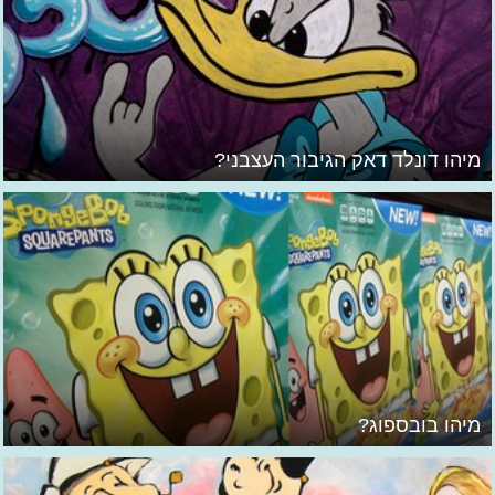
מיהו דונלד דאק הגיבור העצבני?
מיהו בובספוג?