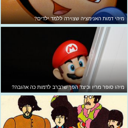
מיהי דמות האנימציה שצוירה ללמד ילדים?
מיהו סופר מריו וכיצד הפך שרברב לדמות כה אהובה?