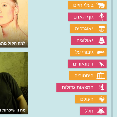
בעלי חיים
גוף האדם
גאוגרפיה
גאולוגיה
מהו ההריון ומה מתרחש בו?
למה הקול מתח
גיבורי על
דינוזאורים
היסטוריה
המצאות גדולות
העולם
מה זו שיכרות ו
חלל