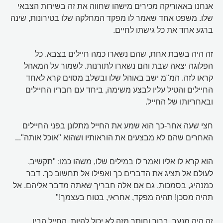
אנחנו באאוריקה מכירים מישהו שחווה את זה בשירות הצבאי
שלו. משפט אחד שאמר לו מפקד המחלקה שלו בטירונות, שינה
ברגע אחד את כל גישתו לחיים.
זה היה בשבת אחת, שהם נשארו כמה חיילים בצבא. כל
הפלוגה יצאה שבת והם נשארו לתורנות. לשמור על המאהל
קראו לזה. המ"מ ישב באוהל שלו ובשלב מסוים קרא לאחד
החיילים והטיל עליו לבצע משימה, ביחד עם חבריו החיילים
ובאחריותו של החייל.
חצי שעה אחר-כך הוא שמע את החייל מתלונן בפני החיילים
האחרים שהם לא מבצעים את הוראותיו ושהוא "אוכל אותה"...
הוא קרא לו אליו ואמר לו במילים שלו, משהו כמו: "תקשיב,
לעולם אל תציג את הדברים כך ואפילו אל תחשוב כך. דבר
כמנהיג, בסמכות, גם אם אלה חבריך שאתה מדבר אליהם. אל
תהיה מסכן! תהיה מפקד, אחראי, בטוח בעצמך!"
זה היה מנער. ברור וחותך מזה לא יכול להיות. החייל הבין