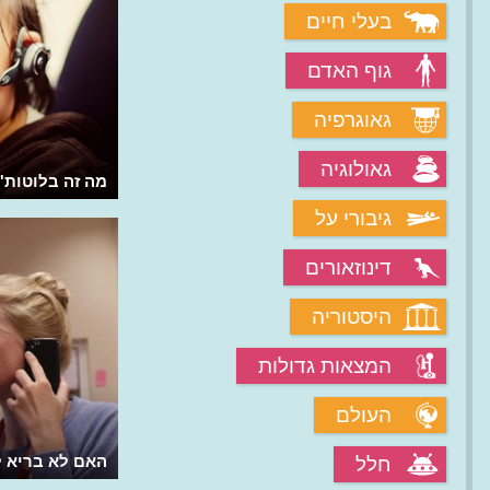
בעלי חיים
גוף האדם
גאוגרפיה
גאולוגיה
מהי אלקטרומגנטיות?
מה זה בלוטות'
גיבורי על
דינוזאורים
היסטוריה
המצאות גדולות
העולם
האם לא בריא 
חלל