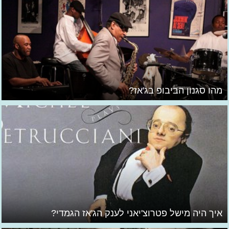
מהו סגנון הביבופ בג'אז?
איך היה מישל פטרוצ'יאני לענק הג'אז הגמדי?