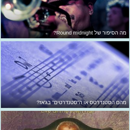
מה הסיפור של Round midnight?
מהם הסטנדרטס או ה"סטנדרטים" בג'אז?