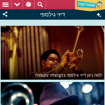
דיזי גילספי
למה ניגן דיזי גילספי בחצוצרה עקומה?