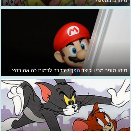
מיהו בובספוג?
מיהו סופר מריו וכיצד הפך שרברב לדמות כה אהובה?