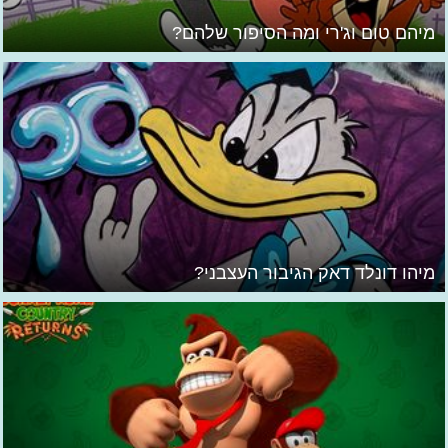
מיהם טום וג'רי ומה הסיפור שלהם?
מיהו דונלד דאק הגיבור העצבני?