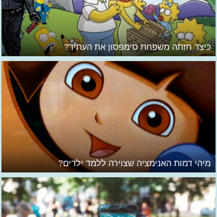
כיצד חזתה משפחת סימפסון את העתיד?
מיהי דמות האנימציה שצוירה ללמד ילדים?