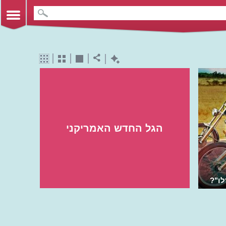
הגל החדש האמריקני
לו"?