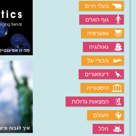
בעלי חיים
גוף האדם
גאוגרפיה
גאולוגיה
איך פועלים משככי הכאבים?
מה זו אפיגנטי
גיבורי על
דינוזאורים
היסטוריה
המצאות גדולות
העולם
למה אנשים נהנים מדברים מסוכנים
איך לגבוה וכיצ
חלל
ומפחידים?