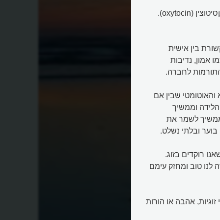
ישנו הורמון בגופנו שמופרש כשקורה לנו דבר מופלא ונקרא אוקסיטוצין (oxytocin).
שורת בין אישית
 אמון, נדיבות
התורמות לחברה.
 והאוטומטי שבין אם
הלידה וממשיך
 ממשיך לשמר את
בוער ובלתי נשלט.
ו רוקדים בזוג.
 לנו טוב ומחזק עימם
וגיות, אהבה או הורות