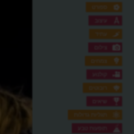
ספורט
עיצוב
עתיד
צילום
צמחים
קולנוע
רובוטים
שיאים
תגליות גדולות
תופעות טבע