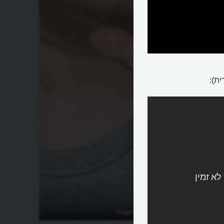
ת):
מהי חרדת הנטישה?