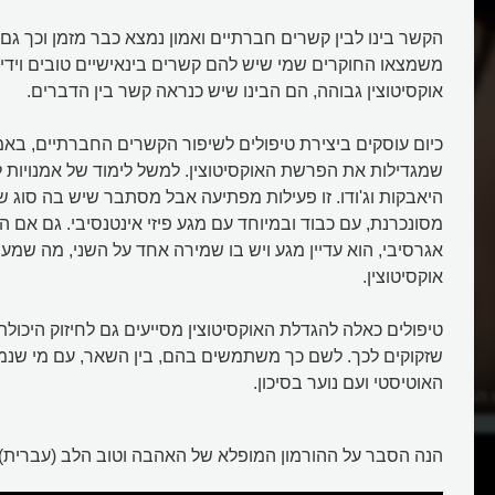
הקשר בינו לבין קשרים חברתיים ואמון נמצא כבר מזמן וכך גם 
משמצאו החוקרים שמי שיש להם קשרים בינאישיים טובים וידי
אוקסיטוצין גבוהה, הם הבינו שיש כנראה קשר בין הדברים.
כיום עוסקים ביצירת טיפולים לשיפור הקשרים החברתיים, באמ
שמגדילות את הפרשת האוקסיטוצין. למשל לימוד של אמנויות 
היאבקות וג'ודו. זו פעילות מפתיעה אבל מסתבר שיש בה סוג של
מסונכרנת, עם כבוד ובמיוחד עם מגע פיזי אינטנסיבי. גם אם ה
אגרסיבי, הוא עדיין מגע ויש בו שמירה אחד על השני, מה שמ
אוקסיטוצין.
טיפולים כאלה להגדלת האוקסיטוצין מסייעים גם לחיזוק היכול
שזקוקים לכך. לשם כך משתמשים בהם, בין השאר, עם מי שנ
האוטיסטי ועם נוער בסיכון.
 הריקודים?
איך האבולוציה מקרבת הורים לילד
הנה הסבר על ההורמון המופלא של האהבה וטוב הלב (עברית):