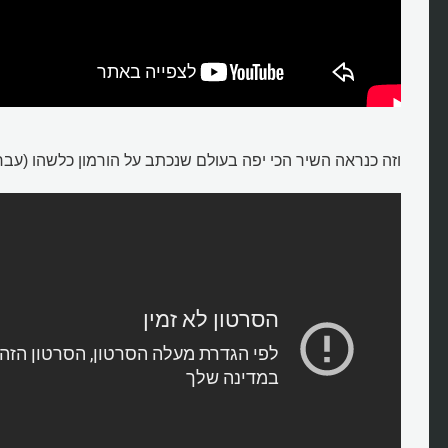
וזה כנראה השיר הכי יפה בעולם שנכתב על הורמון כלשהו (עברי