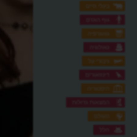
בעלי חיים
גוף האדם
גאוגרפיה
גאולוגיה
גיבורי על
דינוזאורים
היסטוריה
המצאות גדולות
העולם
חלל