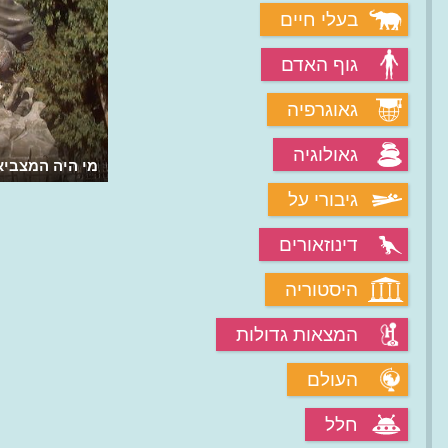
בעלי חיים
גוף האדם
גאוגרפיה
גאולוגיה
מי היה המצביא
גיבורי על
דינוזאורים
היסטוריה
המצאות גדולות
העולם
חלל