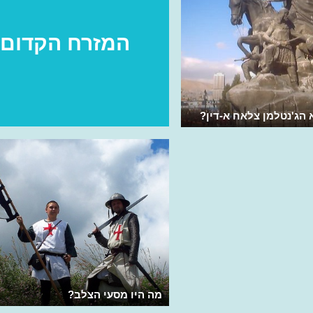
המזרח הקדום
 הג'נטלמן צלאח א-דין?
מה היו מסעי הצלב?