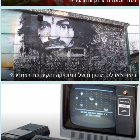
מהו הטעם המתוק והממכר?
כיצד צ'ארלס מנסון נכשל במוסיקה והקים כת רצחנית?