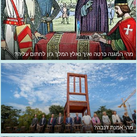
מהי המגנה כרטה ואיך נאלץ המלך ג'ון לחתום עליה?
מהי אמנת ז'נבה?