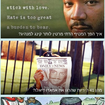
איך הפך המטיף הדתי מרטין לותר קינג למנהיג?
מהן 41 היריות שהרגו את אמאדו דיאלו?