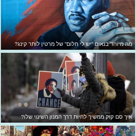
מה מיוחד בנאום "יש לי חלום" של מרטין לותר קינג?
איך סם קוּק ממשיך לחיות דרך המנון השינוי שלו?