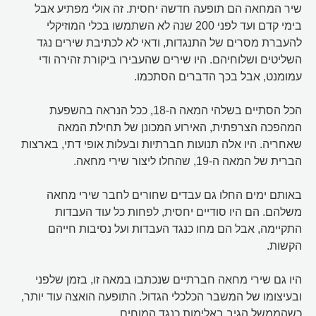
שיר המחאה הם תופעה חדשה יחסית. זה אולי מפתיע אבל
בימי קדם ועד לפני 200 שנה לא השתמשו בכלי המוזיקלי
להעברת מסרים של התנגדות, ודאי לא לכתיבת שירים נגד
השליטים ושלוחיהם. היו שירים שהעבירו ביקורת זהירה ודי
עמומנט, אבל בכך הדברים הסתכמו.
הכל הסתיים בשלהי המאה ה-18, ככל הנראה בהשפעת
המהפכה הצרפתית, האירוע המכונן של תחילת המאה
שאחריה. היו אלה תנועות חברתיות ובעלות אופי דתי, בארצות
הברית של המאה ה-19, שהחלו ליצור שירי מחאה.
באותם ימים החלו גם עבדים שחורים לחבר שירי מחאה
משלהם. הם היו סודיים יחסית, לפחות כל עוד העבדות
התקיימה, אבל הם מחו כנגד העבדות ועל נסיבות חייהם
הקשות.
היו גם שירי מחאה חברתיים שנכתבו במאה זו, בזמן שלפני
ובעיצומו של המשבר הכלכלי הגדול. התופעה הואצה עוד יותר,
כשהממשל הגיב באלימות כנגד המוחים.