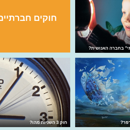
חוקים חברתיים
י" בחברה האנושית?
פר?
חוק 3 השניות מהו?