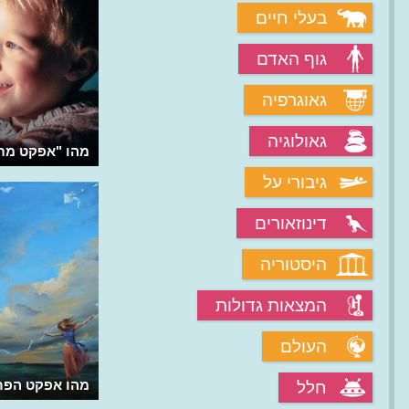
בעלי חיים
גוף האדם
גאוגרפיה
גאולוגיה
מהי תאוריית "החלונות השבורים"?
מהו "אפקט מת
גיבורי על
דינוזאורים
היסטוריה
המצאות גדולות
העולם
מהו אפקט הפר
חלל