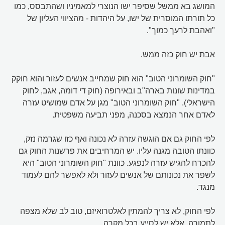
המושג בא ממשל שסיפר ישו הנוצרי למאמיניו ושהתבסס, כמו
כל תורתו המוסרית של ישו, על היהדות - מהציווי העליון של
"ואהבת לרעך כמוך".
אבת יש חוק כזה ממש.
"חוק השומרוני הטוב" הוא חוק שמחייב אנשים לעזור והוא חוקק
במדינות שונות בארה"ב ובאירופה (חוק די דומה, אגב, לחוק
הישראלי). "חוק השומרוני הטוב" מגן על אדם שמושיט עזרה
לאדם אחר הנמצא בסכנה, מפני תביעה משפטית.
לפי החוק גם אם הוגשה עזרה לא נכונה ואף כזו שגרמה נזק,
כוונתו הטובה מגנה עליו. יש המרחיבים את פרשנות החוק גם
להכרח להגיש עזרה לנפגע. כוונת "חוק השומרוני הטוב" היא
לשפר את נכונותם של אנשים לעזור ולא לאפשר להם לעמוד
מנגד.
לפי החוק, לא צריך להמתין לאלטרואיזם, טוב לב שלא מצפה
לתמורה, אלא יש לסייע בכל מקרה.